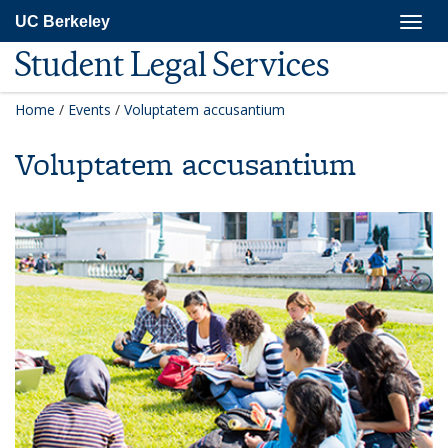
Skip
Togg
UC Berkeley
to
navig
main
Student Legal Services
content
Home
/
Events
/
Voluptatem accusantium
Voluptatem accusantium