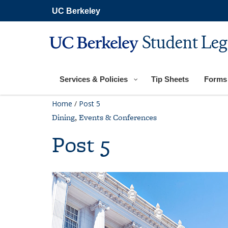
Skip
UC Berkeley
to
main
content
Student Leg
Services & Policies
Tip Sheets
Forms
Home
/
Post 5
Dining
,
Events & Conferences
Post 5